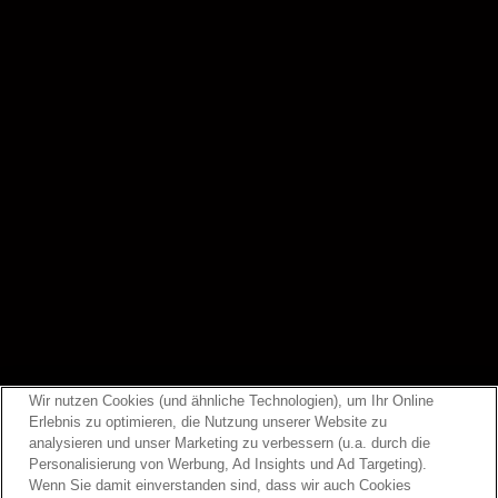
Wir nutzen Cookies (und ähnliche Technologien), um Ihr Online
Erlebnis zu optimieren, die Nutzung unserer Website zu
The Eternity
analysieren und unser Marketing zu verbessern (u.a. durch die
Personalisierung von Werbung, Ad Insights und Ad Targeting).
Experience
LIVE
Wenn Sie damit einverstanden sind, dass wir auch Cookies