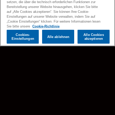
setzen, die über die technisch erforderlichen Funktionen zur
Jetzt Tickets sichern
Bereitstellung unserer Website hinausgehen, klicken Sie bitte
auf „Alle Cookies akzeptieren“. Sie können Ihre Cookie-
Einstellungen auf unserer Website verwalten, indem Sie auf
„Cookie Einstellungen“ klicken. Für weitere Informationen lesen
Sie bitte unsere
Cookie-Richtlinie
Cookies-
Alle Cookies
Alle ablehnen
Einstellungen
akzeptieren